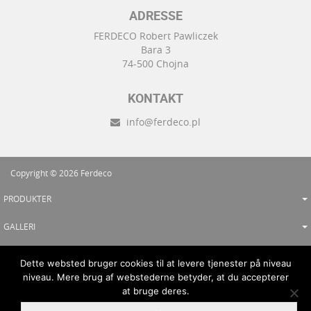
ADRESSE
FERDECO Robert Pawliczek
Bara 3
74-500 Chojna
KONTAKT
info@ferdeco.pl
Copyright © 2026 Ferdeco
PRODUKTER
GALLERI
TILBUDSFORESPØRGSEL
Dette websted bruger cookies til at levere tjenester på niveau
niveau. Mere brug af webstederne betyder, at du accepterer
SAMARBEJDE
at bruge deres.
KONTAKT