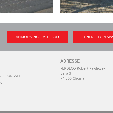
ANMODNING OM TILBUD
GENEREL FORESP
ADRESSE
FERDECO Robert Pawliczek
Bara 3
RESPØRGSEL
74-500 Chojna
DE