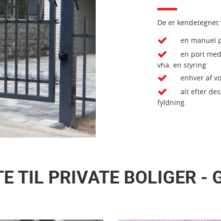
De er kendetegnet 
en manuel po
en port med 
vha. en styring
enhver af v
alt efter de
fyldning.
 TIL PRIVATE BOLIGER - 