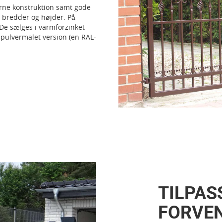
erne konstruktion samt gode
ge bredder og højder. På
De sælges i varmforzinket
g pulvermalet version (en RAL-
TILPASS
FORVE